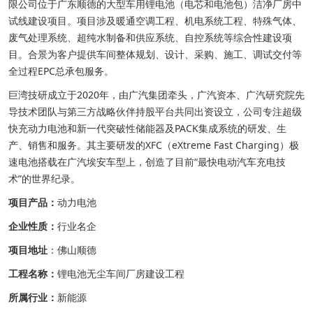
限公司位于广东顺德的大型车用锂电池（电芯和电池包）洁净厂房中
试线建设项目。项目涉及暖通空调工程、机电系统工程、特殊气体、
废气处理系统、超纯水制备和供应系统、自控系统等综合性建设项
目。合景为客户提供车间整体规划、设计、采购、施工、调试交付等
全过程EPC总承包服务。
巨湾技研成立于2020年，由广汽集团牵头，广汽资本、广汽研究院先
导技术团队与第三方战略伙伴持股平台共同出资设立，公司专注超级
快充动力电池和新一代突破性储能器及PACK集成系统的研发、生
产、销售和服务。其主要研发的XFC（eXtreme Fast Charging）极
速电池搭载在广汽埃安车型上，创造了目前“最快电动汽车充电技
术”的世界纪录。
项目产品：
动力电池
企业性质：
行业名企
项目地址
：佛山顺德
工程名称：
锂电池无尘车间
厂房建设工程
所属行业：
新能源